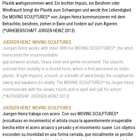
Plastik wahrgenommen wird. Ein leichter Impuls, ein Berühren oder
Windhauch bringt die Plastik zum Schwingen und weckt ihre Lebendigkeit.
Die MOVING SCULPTURES* von Jürgen Heinz kommunizieren mit dem
Betrachter, berühren, ziehen in Bann und fordern auf zum Agieren.
(*URHEBERSCHAFT JÜRGEN HEINZ 2013)
JUERGEN HEINZ. MOVING SCULPTURES
Juergen Heinz works with steel. With his MOVING SCULPTURES*, the artist
transcends the insurmountable
gap between archaic, heavy steel and gentle movement. The objects
conceal their mobility in a closed form, which is first perceived as static
plastic. A light impulse, a touch, or a breath of wind brings the sculpture to
swing and awakens its vitality. The MOVING SCULPTURES* by Jürgen Heinz
communicate with the viewer, touch, pull in spell and call for action.
(*AUTHORSHIP JUERGEN HEINZ 2013)
JUERGEN HEINZ. MOVING SCULPTURES
Juergen Heinz trabaja con acero. Con sus MOVING SCULPTURES*
(esculturas en movimiento) el artista cruza la aparentemente insuperable
brecha entre el acero arcaico y pesado y el movimiento suave. Los objetos
esconden su movilidad en una forma cerrada, que inicialmente se percibe